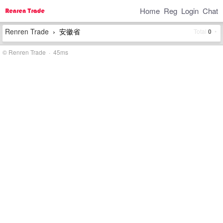
Home
Reg
Login
Chat
Renren Trade
安徽省
Total
0
•
›
© Renren Trade · 45ms