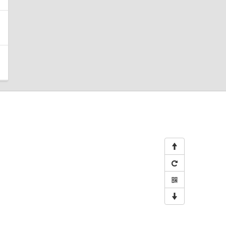



