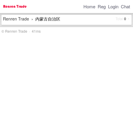
Home
Reg
Login
Chat
Renren Trade
内蒙古自治区
Total
0
•
›
© Renren Trade · 41ms