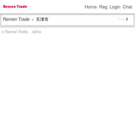
Home
Reg
Login
Chat
Renren Trade
天津市
Total
0
•
›
© Renren Trade · 42ms