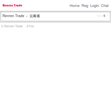
Home
Reg
Login
Chat
Renren Trade
云南省
Total
0
•
›
© Renren Trade · 47ms